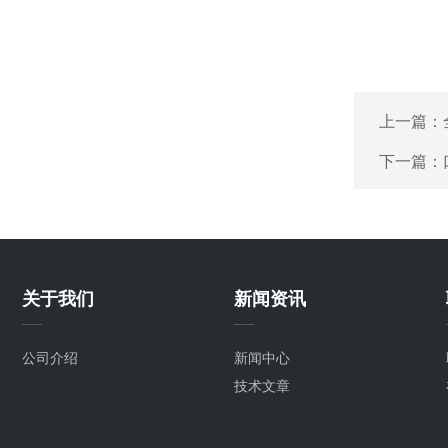
上一篇：
下一篇：
关于我们
新闻资讯
公司介绍
新闻中心
技术文章