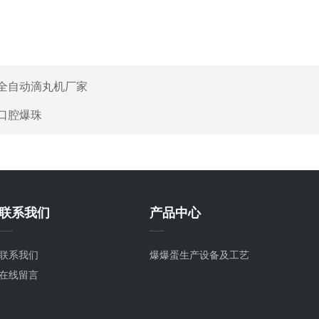
全自动滴丸机厂家
口腔爆珠
联系我们
产品中心
联系我们
爆爆蛋生产设备及工艺
在线留言