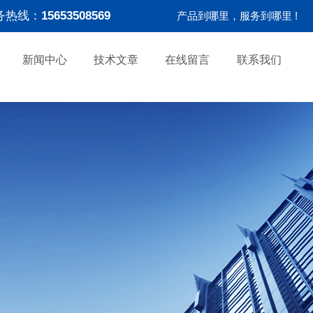
务热线：
15653508569
产品到哪里，服务到哪里 !
新闻中心
技术文章
在线留言
联系我们