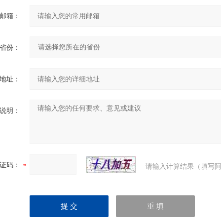
邮箱：
省份：
地址：
说明：
证码：
请输入计算结果（填写阿