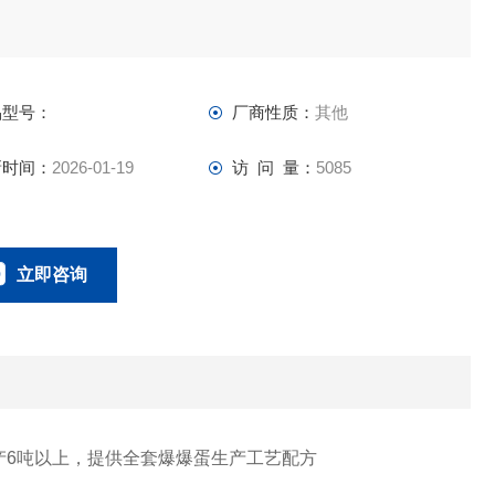
品型号：
厂商性质：
其他
新时间：
2026-01-19
访 问 量：
5085
立即咨询
15653508569
联系电话：
6吨以上，提供全套爆爆蛋生产工艺配方