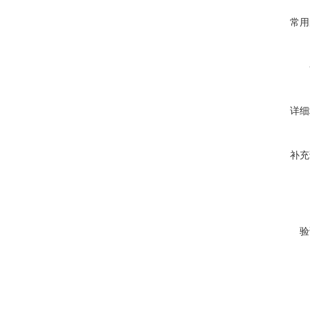
常用
详细
补充
验