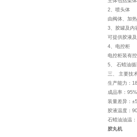
主体包括架体
2、喷头体
由阀体、加热
3、胶罐及内
可提供胶液及
4、电控柜
电控柜装有控
5、 石蜡油
三、 主要技
生产能力：18
成品率：95
装量差异：±
胶液温度：90
石蜡油油温：
胶丸机