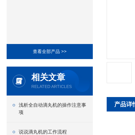
查看全部产品 >>
相关文章
RELATED ARTICLES
产品详
浅析全自动滴丸机的操作注意事
项
说说滴丸机的工作流程