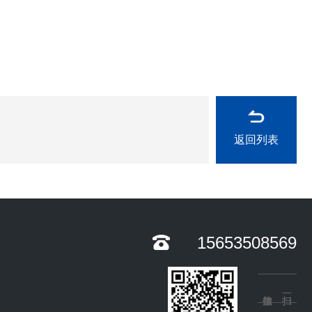
返回列表
15653508569