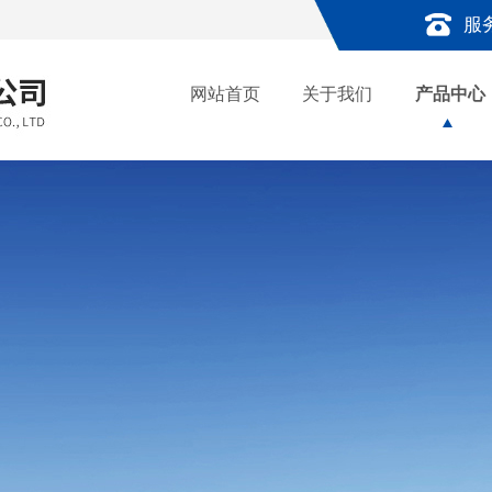
服
网站首页
关于我们
产品中心