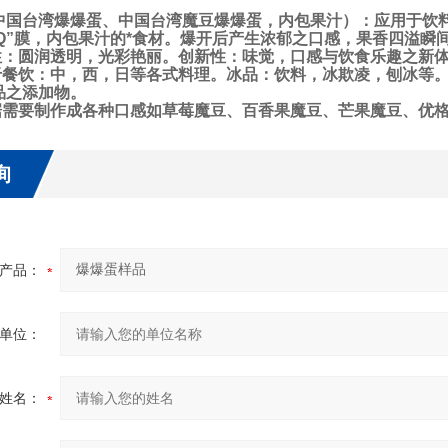
中国台湾爆爆蛋、中国台湾魔豆爆爆蛋，内包果汁）：应用于饮料及
Q”
膜，内包果汁
的
*食材
。
爆开后产生浓郁之口感
，果香四溢瞬
性
：圆润透明，光彩艳丽。创新
性
：味觉，口感与饮食乐趣之新
于
餐饮：中，西，日等各式料理
。
冰品：饮料，冰欺凌，刨冰等
品之添加物。
据需要制作成各种口感如
草莓
魔豆、
百香果
魔
豆、芒果魔豆、优
询
产品：
单位：
姓名：