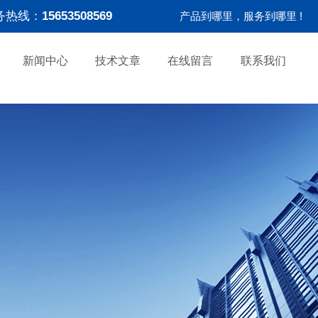
务热线：
15653508569
产品到哪里，服务到哪里 !
新闻中心
技术文章
在线留言
联系我们