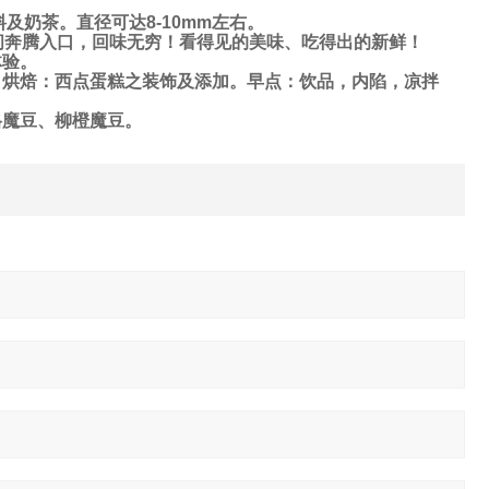
奶茶。直径可达8-10mm左右。
间奔腾入口，回味无穷！看得见的美味、吃得出的新鲜！
体验。
。
烘焙：西点蛋糕之装饰及添加
。
早点：饮品，内陷，凉拌
格魔豆、柳橙魔豆
。