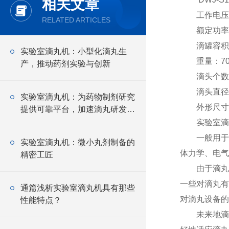
相关文章
工作电压：
RELATED ARTICLES
额定功率：
滴罐容积：0
实验室滴丸机：小型化滴丸生
重量：70
产，推动药剂实验与创新
滴头个数：
滴头直径：
实验室滴丸机：为药物制剂研究
外形尺寸：长6
提供可靠平台，加速滴丸研发进
程
实验室滴
一般用于药
实验室滴丸机：微小丸剂制备的
体力学、电气
精密工匠
由于滴丸机
一些对滴丸有
通篇浅析实验室滴丸机具有那些
对滴丸设备的
性能特点？
未来地滴丸