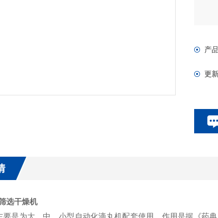
产
更
情
筛选干燥机
要是为大、中、小型自动化滴丸机配套使用，作用是据《药典