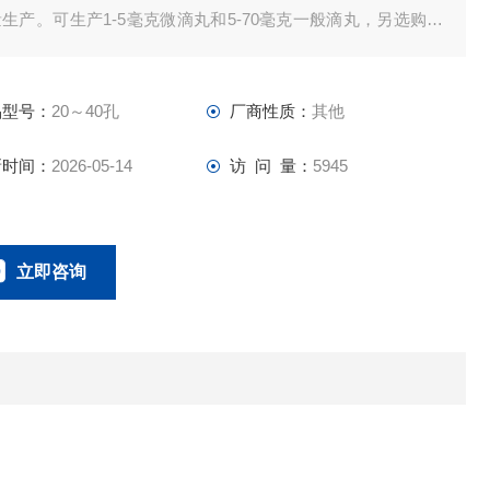
生产。可生产1-5毫克微滴丸和5-70毫克一般滴丸，另选购配
生产70-600毫克大滴丸并可在线调节。
品型号：
20～40孔
厂商性质：
其他
新时间：
2026-05-14
访 问 量：
5945
立即咨询
15653508569
联系电话：