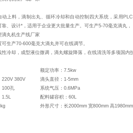
自动上料，滴制出丸、循环冷却和自动控制四大系统，采用PLC
靠、设计*，适用于企业更大批量生产。可生产5-70毫克滴丸，
型滴丸机生产线厂家
可生产70-600毫克大滴丸并可在线调节。
线性冷却，成型液位微调，滴丸螺旋降落，在线清洗等多项国内
额定功率：7.5kw
20V 380V
滴头直径：1-5mm
：100孔
系统气压：0.6MPa
1.5L
配料罐容积：60L
0kg
外形尺寸：长2000mm 宽800mm 高1980