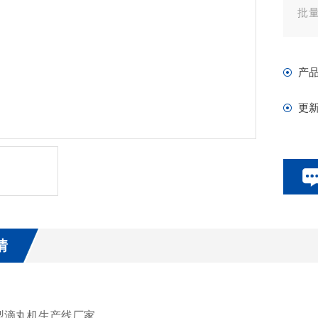
批量
置可
产
更
情
型滴丸机生产线厂家