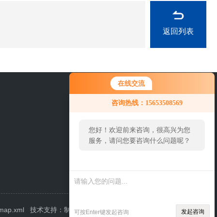
返回列表
在线交流
15653508569
咨询热线：15653508569
您好！欢迎前来咨询，很高兴为您
服务，请问您要咨询什么问题呢？
emap.xml
技术支持：
制药网
管理登陆
发起咨询
可按Enter键发起咨询