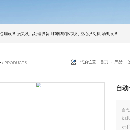
包埋设备
滴丸机后处理设备
脉冲切割胶丸机
空心胶丸机
滴丸设备
爆珠
心
您的位置：
首页
-
产品中
/ PRODUCTS
自动
自
却和
示