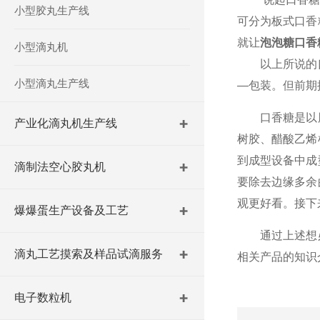
小型胶丸生产线
可分为板式口香
就让
泡泡糖口香
小型滴丸机
以上所说的口
小型滴丸生产线
—包装。但前期
口香糖是以脂
产业化滴丸机生产线
树胶、醋酸乙烯
到成型设备中成
滴制法空心胶丸机
要除去边缘多余
观更好看。接下
爆爆蛋生产设备及工艺
通过上述想必
滴丸工艺摸索及样品试滴服务
相关产品的知识
电子数粒机