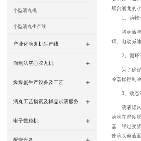
烟台润龙的
小型滴丸机
1、药物调
小型滴丸生产线
将药液与材
罐、电动减
产业化滴丸机生产线
2、循环制
滴制法空心胶丸机
为了确保滴
冷器操控制
爆爆蛋生产设备及工艺
3、动态滴
滴丸工艺摸索及样品试滴服务
滴液罐内的
药滴在温度
电子数粒机
器，经过变
使滴头至液
配套设备