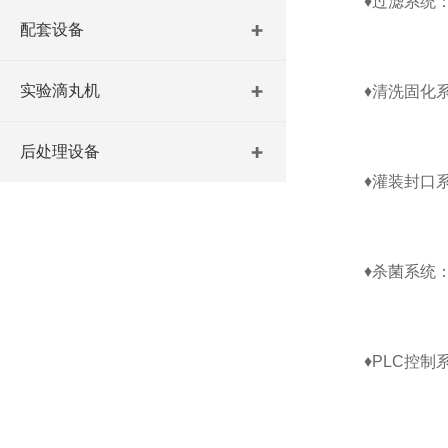
‌
♦
过滤系统‌
配套设备
实验滴丸机
‌
♦
清洗固化系
后处理设备
‌
♦
灌装封口系
‌
♦
杀菌系统‌
‌
♦
PLC控制