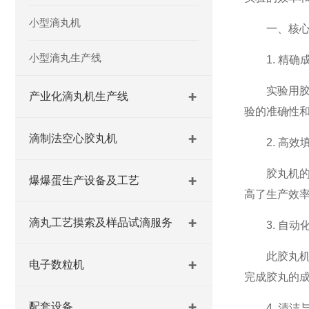
小型滴丸机
一、核心
小型滴丸生产线
1. 精确
实验用胶丸
产业化滴丸机生产线
验的准确性
滴制法空心胶丸机
2. 高效
胶丸机的另
爆爆蛋生产设备及工艺
高了生产效
滴丸工艺摸索及样品试滴服务
3. 自动
此胶丸机通
电子数粒机
完成胶丸的
配套设备
4. 清洁