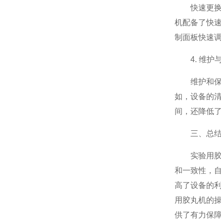
快速更换和
机配备了快
制面板快速
4. 维护
维护和保养
如，设备的
间，还降低
三、总
实验用胶丸
和一致性，
高了设备的
用胶丸机的
供了有力保